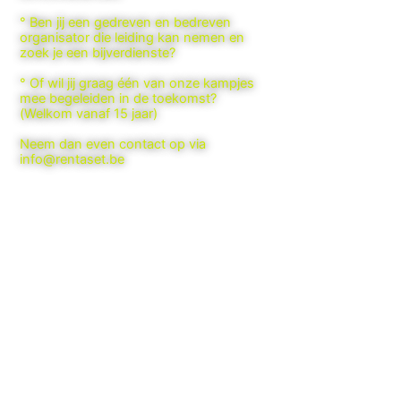
° Ben jij een gedreven en bedreven
organisator die leiding kan nemen en
zoek je een bijverdienste?
° Of wil jij graag één van onze kampjes
mee begeleiden in de toekomst?
(Welkom vanaf 15 jaar)
Neem dan even contact op via
info@rentaset.be