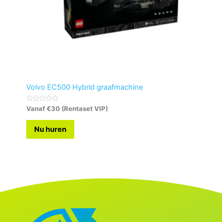
Volvo EC500 Hybrid graafmachine
G
Vanaf €30 (Rentaset VIP)
e
w
a
Nu huren
a
r
d
e
e
r
d
0
u
i
t
5