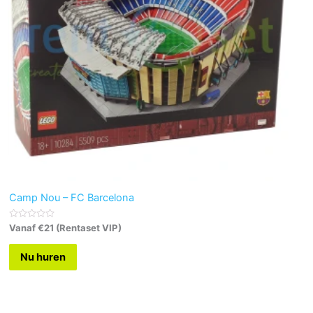
Camp Nou – FC Barcelona
G
Vanaf €21 (Rentaset VIP)
e
w
a
Nu huren
a
r
d
e
e
r
d