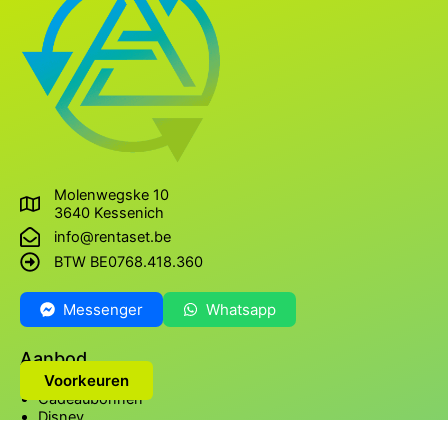
Molenwegske 10
3640 Kessenich
info@rentaset.be
BTW BE0768.418.360
Messenger
Whatsapp
Aanbod
Voorkeuren
Cadeaubonnen
Disney
Friends