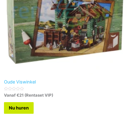
Oude Viswinkel
G
Vanaf €21 (Rentaset VIP)
e
w
a
Nu huren
a
r
d
e
e
r
d
0