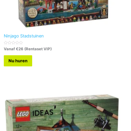
Ninjago Stadstuinen
G
Vanaf €26 (Rentaset VIP)
e
w
a
Nu huren
a
r
d
e
e
r
d
0
u
i
t
5