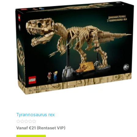
t
5
Tyrannosaurus rex
G
Vanaf €21 (Rentaset VIP)
e
w