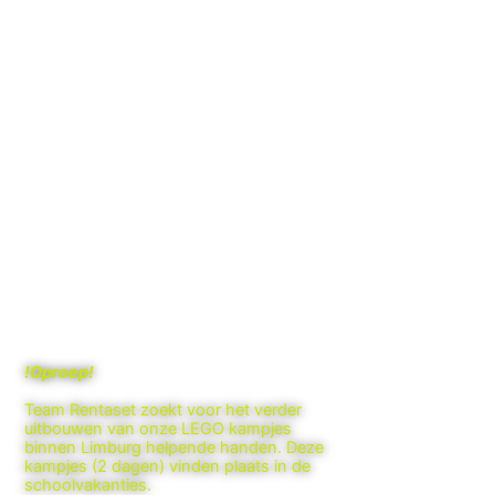
!Oproep!
Team Rentaset zoekt voor het verder
uitbouwen van onze LEGO kampjes
binnen Limburg helpende handen. Deze
kampjes (2 dagen) vinden plaats in de
schoolvakanties.