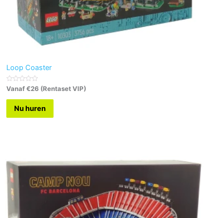
Loop Coaster
G
Vanaf €26 (Rentaset VIP)
e
w
a
Nu huren
a
r
d
e
e
r
d
0
u
i
t
5