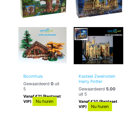
Boomhuis
Kasteel Zweinstein
Harry Potter
Gewaardeerd
0
uit
5
Gewaardeerd
5.00
uit 5
Vanaf €21 (Rentaset
Nu huren
VIP)
Vanaf €30 (Rentaset
Nu huren
VIP)