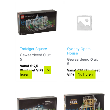
Trafalgar Square
Sydney Opera
House
Gewaardeerd
0
uit
5
Gewaardeerd
0
uit
5
Vanaf €17,5
Nu
(Rentaset VIP)
Vanaf €26 (Rentaset
huren
Nu huren
VIP)