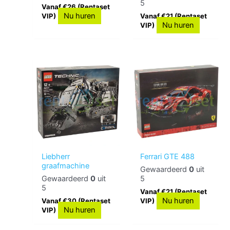
5
Vanaf €26 (Rentaset
Nu huren
VIP)
Vanaf €21 (Rentaset
Nu huren
VIP)
Liebherr
Ferrari GTE 488
graafmachine
Gewaardeerd
0
uit
Gewaardeerd
0
uit
5
5
Vanaf €21 (Rentaset
Nu huren
Vanaf €30 (Rentaset
VIP)
Nu huren
VIP)