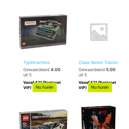
Typemachine
Claas Xerion Tractor
Gewaardeerd
4.00
Gewaardeerd
5.00
uit 5
uit 5
Vanaf €21 (Rentaset
Vanaf €21 (Rentaset
Nu huren
Nu huren
VIP)
VIP)