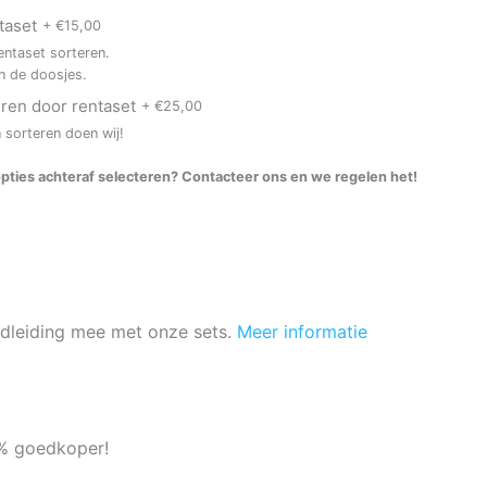
taset
+
€
15,00
entaset sorteren.
in de doosjes.
eren door rentaset
+
€
25,00
n sorteren doen wij!
e opties achteraf selecteren? Contacteer ons en we regelen het!
dleiding mee met onze sets.
Meer informatie
0% goedkoper!