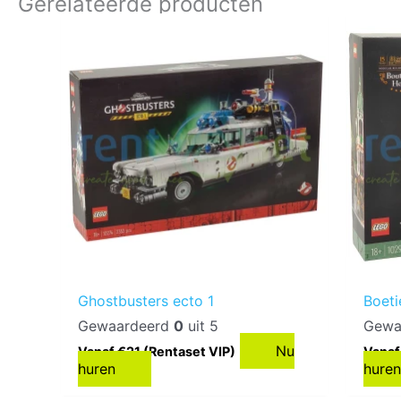
Gerelateerde producten
Ghostbusters ecto 1
Boeti
Gewaardeerd
0
uit 5
Gewa
Nu
Vanaf €21 (Rentaset VIP)
Vanaf
huren
hure