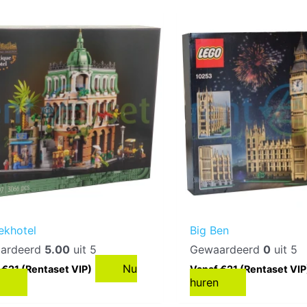
ekhotel
Big Ben
ardeerd
5.00
uit 5
Gewaardeerd
0
uit 5
Nu
 €21 (Rentaset VIP)
Vanaf €21 (Rentaset VIP
n
huren