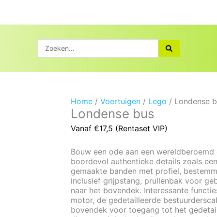
Search
...
Home
/
Voertuigen
/
Lego
/ Londense b
Londense bus
Vanaf €17,5 (Rentaset VIP)
Bouw een ode aan een wereldberoemd 
boordevol authentieke details zoals een
gemaakte banden met profiel, bestemmi
inclusief
grijpstang, prullenbak voor ge
naar het bovendek. Interessante functi
motor, de gedetailleerde bestuurdersca
bovendek voor toegang tot het gedetaill