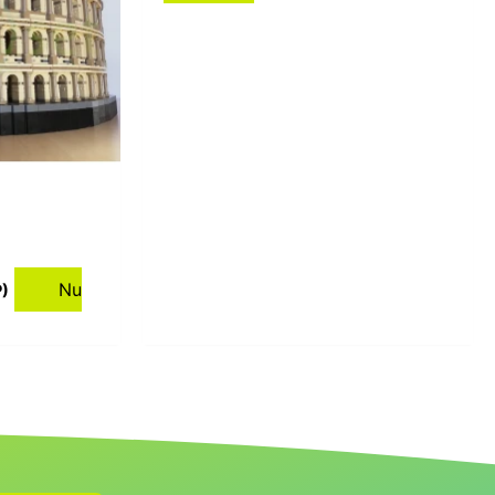
Nu
P)