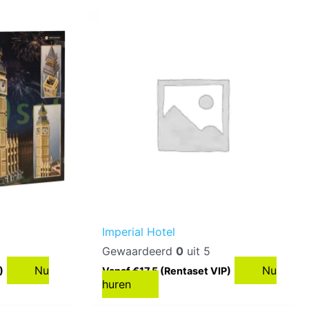
Imperial Hotel
Gewaardeerd
0
uit 5
Nu
Nu
)
Vanaf €17,5 (Rentaset VIP)
huren