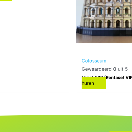
Colosseum
Gewaardeerd
0
uit 5
Vanaf €30 (Rentaset VI
huren