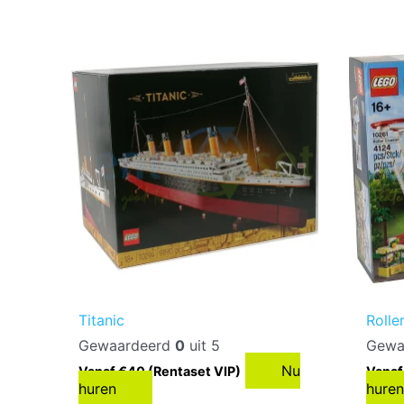
Titanic
Rolle
Gewaardeerd
0
uit 5
Gewa
Nu
Vanaf €40 (Rentaset VIP)
Vanaf
huren
hure