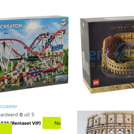
rcoaster
ardeerd
0
uit 5
Nu
 €26 (Rentaset VIP)
n