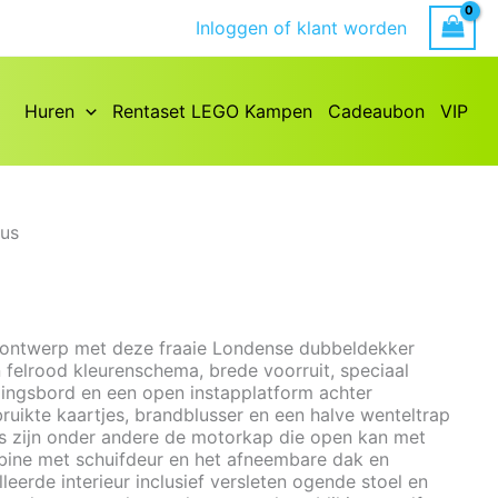
Inloggen of klant worden
Huren
Rentaset LEGO Kampen
Cadeaubon
VIP
us
ontwerp met deze fraaie Londense dubbeldekker
 felrood kleurenschema, brede voorruit, speciaal
ngsbord en een open instapplatform achter
bruikte kaartjes, brandblusser en een halve wenteltrap
es zijn onder andere de motorkap die open kan met
bine met schuifdeur en het afneembare dak en
eerde interieur inclusief versleten ogende stoel en