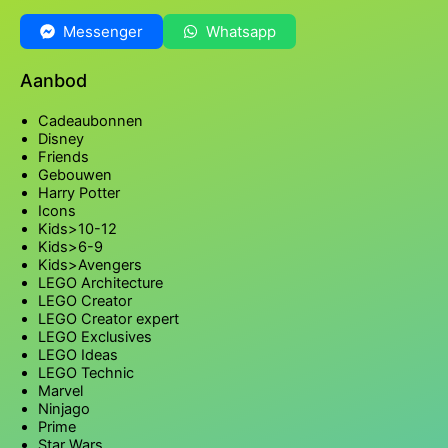
Messenger
Whatsapp
Aanbod
Cadeaubonnen
Disney
Friends
Gebouwen
Harry Potter
Icons
Kids>10-12
Kids>6-9
Kids>Avengers
LEGO Architecture
LEGO Creator
LEGO Creator expert
LEGO Exclusives
LEGO Ideas
LEGO Technic
Marvel
Ninjago
Prime
Star Wars