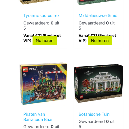
Tyrannosaurus rex
Middeleeuwse Smid
Gewaardeerd
0
uit
Gewaardeerd
0
uit
5
5
Vanaf €21 (Rentaset
Vanaf €21 (Rentaset
Nu huren
Nu huren
VIP)
VIP)
Piraten van
Botanische Tuin
Barracuda Baai
Gewaardeerd
0
uit
Gewaardeerd
0
uit
5