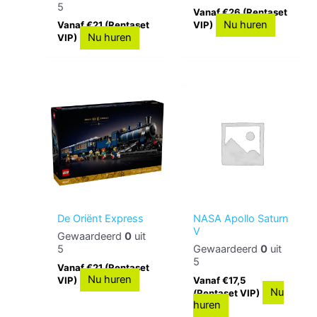
5
Vanaf €26 (Rentaset
Nu huren
Vanaf €21 (Rentaset
VIP)
Nu huren
VIP)
De Oriënt Express
NASA Apollo Saturn
V
Gewaardeerd
0
uit
5
Gewaardeerd
0
uit
5
Vanaf €21 (Rentaset
Nu huren
VIP)
Vanaf €17,5
Nu
(Rentaset VIP)
huren