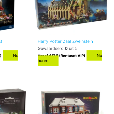
st
Harry Potter Zaal Zweinstein
Gewaardeerd
0
uit 5
Nu
Nu
)
Vanaf €17,5 (Rentaset VIP)
huren