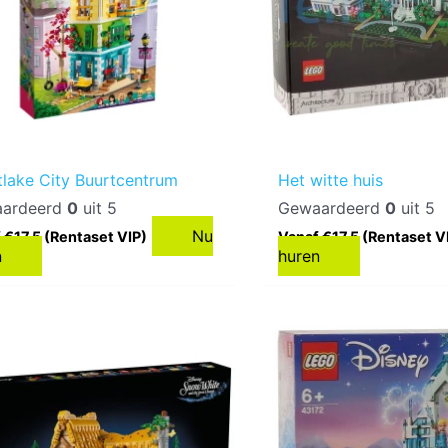
tlake City Buurtcentrum
Het witte huis
ardeerd
0
uit 5
Gewaardeerd
0
uit 5
Nu
 €17,5 (Rentaset VIP)
Vanaf €17,5 (Rentaset V
n
huren