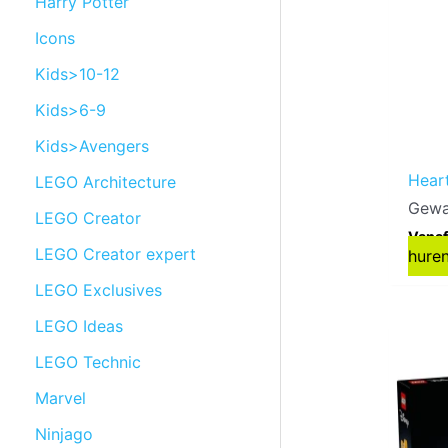
Harry Potter
Icons
Kids>10-12
Kids>6-9
Kids>Avengers
Hear
LEGO Architecture
Gewa
LEGO Creator
Vanaf
LEGO Creator expert
hure
LEGO Exclusives
LEGO Ideas
LEGO Technic
Marvel
Ninjago