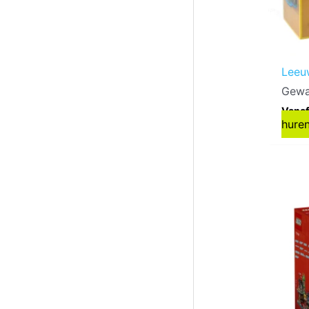
Leeu
Gewa
Vanaf
hure