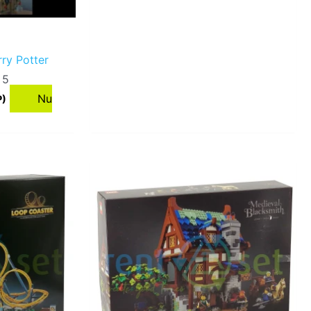
rry Potter
 5
Nu
P)