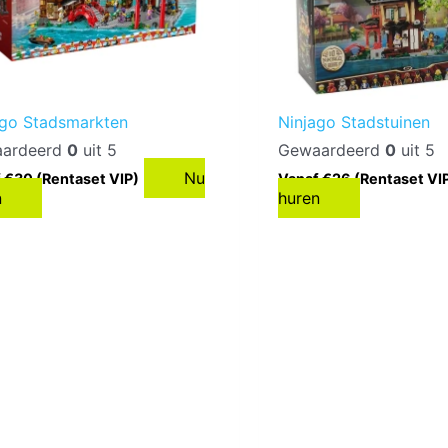
ago Stadsmarkten
Ninjago Stadstuinen
ardeerd
0
uit 5
Gewaardeerd
0
uit 5
Nu
 €30 (Rentaset VIP)
Vanaf €26 (Rentaset VI
n
huren