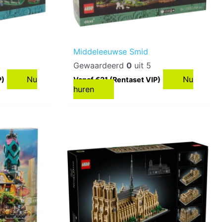
Middeleeuwse Smid
Gewaardeerd
0
uit 5
Nu
Nu
P)
Vanaf €21 (Rentaset VIP)
huren