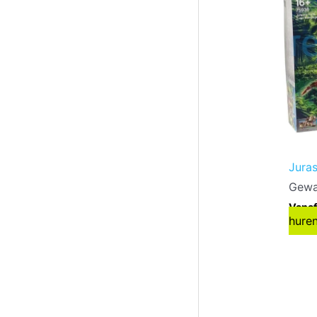
Juras
Gewa
Vanaf
hure