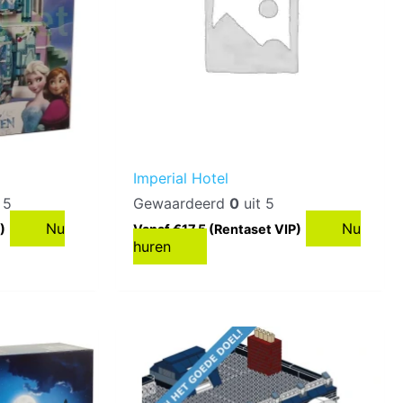
Imperial Hotel
 5
Gewaardeerd
0
uit 5
Nu
Nu
)
Vanaf €17,5 (Rentaset VIP)
huren