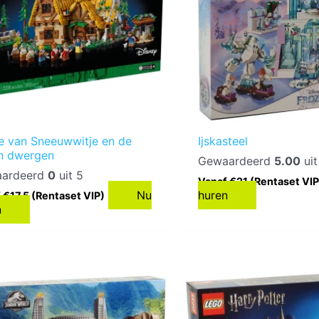
je van Sneeuwwitje en de
Ijskasteel
n dwergen
Gewaardeerd
5.00
uit
ardeerd
0
uit 5
Vanaf €21 (Rentaset VIP
Nu
huren
 €17,5 (Rentaset VIP)
n