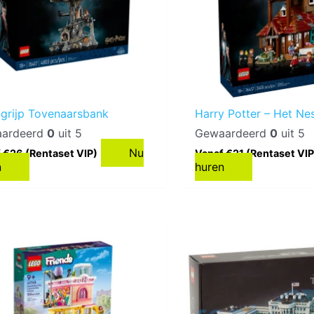
grijp Tovenaarsbank
Harry Potter – Het Ne
ardeerd
0
uit 5
Gewaardeerd
0
uit 5
Nu
 €26 (Rentaset VIP)
Vanaf €21 (Rentaset VIP
n
huren