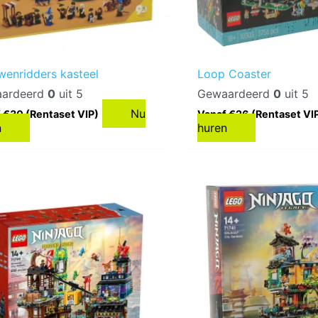
wenridders kasteel
Loop Coaster
ardeerd
0
uit 5
Gewaardeerd
0
uit 5
Nu
 €30 (Rentaset VIP)
Vanaf €26 (Rentaset VI
n
huren