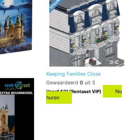
Keeping Families Close
Gewaardeerd
0
uit 5
Nu
Vanaf €21 (Rentaset VIP)
huren