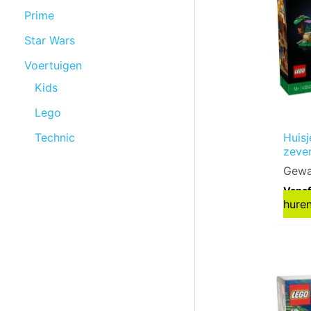
Prime
Star Wars
Voertuigen
Kids
Lego
Technic
Huis
zeve
Gewa
Vanaf
hure