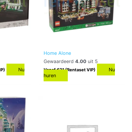
Home Alone
Gewaardeerd
4.00
uit 5
Nu
Nu
IP)
Vanaf €21 (Rentaset VIP)
huren