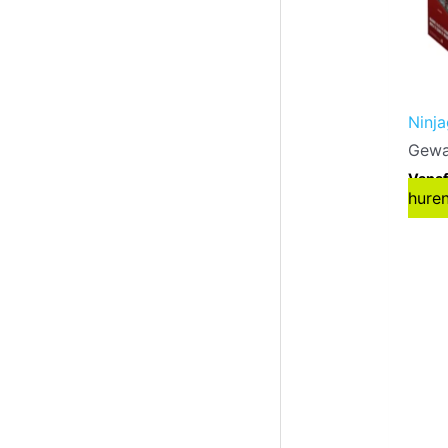
Ninj
Gewa
Vanaf
hure