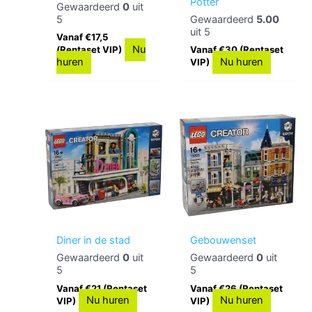
Potter
Gewaardeerd
0
uit
5
Gewaardeerd
5.00
uit 5
Vanaf €17,5
Nu
(Rentaset VIP)
Vanaf €30 (Rentaset
huren
Nu huren
VIP)
Diner in de stad
Gebouwenset
Gewaardeerd
0
uit
Gewaardeerd
0
uit
5
5
Vanaf €21 (Rentaset
Vanaf €26 (Rentaset
Nu huren
Nu huren
VIP)
VIP)