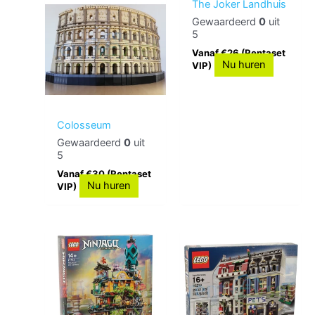
The Joker Landhuis
Gewaardeerd
0
uit
5
Vanaf €26 (Rentaset
Nu huren
VIP)
Colosseum
Gewaardeerd
0
uit
5
Vanaf €30 (Rentaset
Nu huren
VIP)