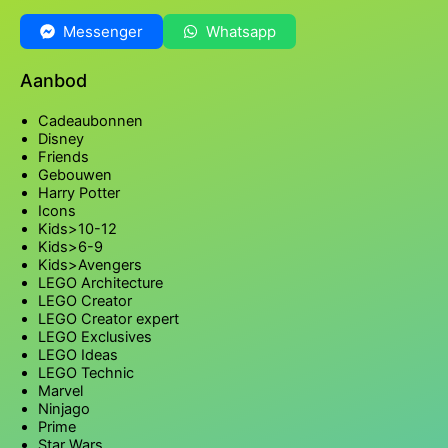
Messenger
Whatsapp
Aanbod
Cadeaubonnen
Disney
Friends
Gebouwen
Harry Potter
Icons
Kids>10-12
Kids>6-9
Kids>Avengers
LEGO Architecture
LEGO Creator
LEGO Creator expert
LEGO Exclusives
LEGO Ideas
LEGO Technic
Marvel
Ninjago
Prime
Star Wars