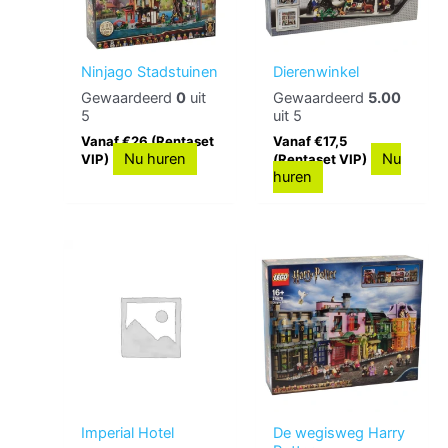
Ninjago Stadstuinen
Dierenwinkel
Gewaardeerd
0
uit
Gewaardeerd
5.00
5
uit 5
Vanaf €26 (Rentaset
Vanaf €17,5
Nu huren
Nu
VIP)
(Rentaset VIP)
huren
Imperial Hotel
De wegisweg Harry