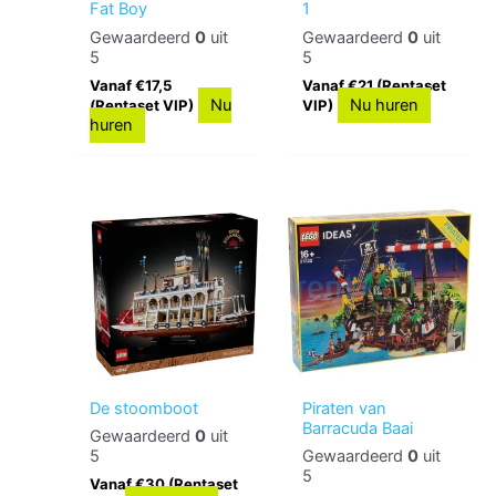
Fat Boy
1
Gewaardeerd
0
uit
Gewaardeerd
0
uit
5
5
Vanaf €17,5
Vanaf €21 (Rentaset
Nu
Nu huren
(Rentaset VIP)
VIP)
huren
De stoomboot
Piraten van
Barracuda Baai
Gewaardeerd
0
uit
5
Gewaardeerd
0
uit
5
Vanaf €30 (Rentaset