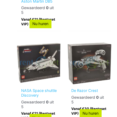
Aston Martin DB5
Gewaardeerd
0
uit
5
Vanaf €21 (Rentaset
Nu huren
VIP)
NASA Space shuttle
De Razor Crest
Discovery
Gewaardeerd
0
uit
Gewaardeerd
0
uit
5
5
Vanaf €30 (Rentaset
Nu huren
Vanaf €21 (Rentaset
VIP)