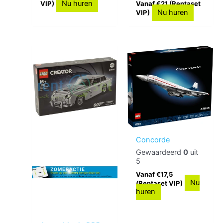
Nu huren
VIP)
Vanaf €21 (Rentaset
Nu huren
VIP)
Concorde
Gewaardeerd
0
uit
5
Vanaf €17,5
Nu
(Rentaset VIP)
huren