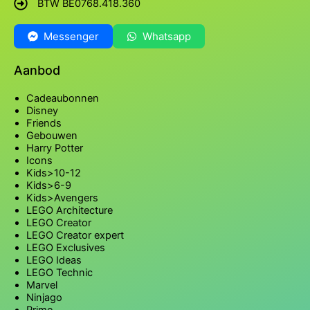
BTW BE0768.418.360
Messenger
Whatsapp
Aanbod
Cadeaubonnen
Disney
Friends
Gebouwen
Harry Potter
Icons
Kids>10-12
Kids>6-9
Kids>Avengers
LEGO Architecture
LEGO Creator
LEGO Creator expert
LEGO Exclusives
LEGO Ideas
LEGO Technic
Marvel
Ninjago
Prime